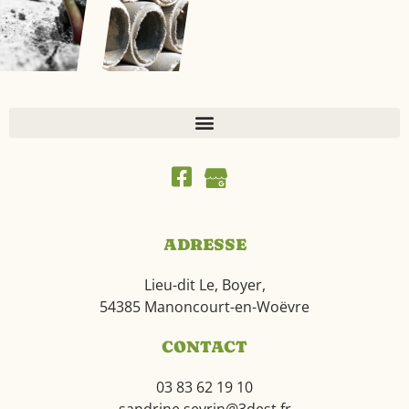
ADRESSE
Lieu-dit Le, Boyer,
54385 Manoncourt-en-Woëvre
CONTACT
03 83 62 19 10
sandrine.sevrin@3dest.fr